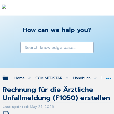
How can we help you?
Expand/collapse global hierarchy
Home
CGM MEDISTAR
Handbuch
Gra
Rechnung für die Ärztliche
Unfallmeldung (F1050) erstellen
Last updated
May 27, 2026