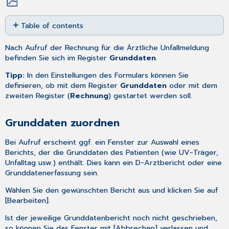
Save
Table of contents
as
PDF
Grunddaten
Nach
Aufruf
der Rechnung für die Ärztliche Unfallmeldung
zuordnen
befinden Sie sich im Register
Grunddaten
.
Grunddaten
Rechnung
Tipp:
In den
Einstellungen
des Formulars können Sie
definieren, ob mit dem Register
Grunddaten
oder mit dem
zweiten Register (
Rechnung
) gestartet werden soll.
Grunddaten zuordnen
Bei Aufruf erscheint ggf. ein Fenster zur Auswahl eines
Berichts, der die Grunddaten des Patienten (wie UV-Träger,
Unfalltag usw.) enthält. Dies kann ein
D-Arztbericht
oder eine
Grunddatenerfassung
sein.
Wählen Sie den gewünschten Bericht aus und klicken Sie auf
[Bearbeiten].
Ist der jeweilige Grunddatenbericht noch nicht geschrieben,
so können Sie das Fenster mit [Abbrechen] verlassen und