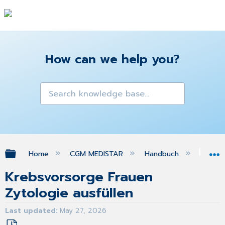
How can we help you?
Expand/collapse global hierarchy
Home
CGM MEDISTAR
Handbuch
Gra
Krebsvorsorge Frauen
Zytologie ausfüllen
Last updated
May 27, 2026