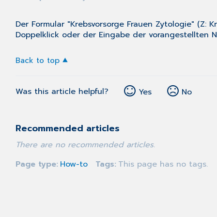
Der Formular "Krebsvorsorge Frauen Zytologie" (
Z: K
Doppelklick oder der Eingabe der vorangestellten
Back to top
Was this article helpful?
Yes
No
Recommended articles
There are no recommended articles.
Page type
How-to
Tags
This page has no tags.