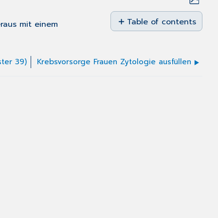
Save
as
Table of contents
raus mit einem
No
PDF
headers
ter 39)
Krebsvorsorge Frauen Zytologie ausfüllen