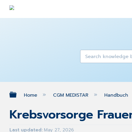
Expand/collapse global hierarch
Home
CGM MEDISTAR
Handbuch
Krebsvorsorge Fraue
Last updated
May 27, 2026