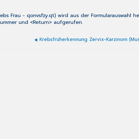
rebs Frau
- qonvsfzy.qt) wird aus der
Formularauswahl
he
 Nummer und <Return> aufgerufen.
Krebsfrüherkennung Zervix-Karzinom (Mus