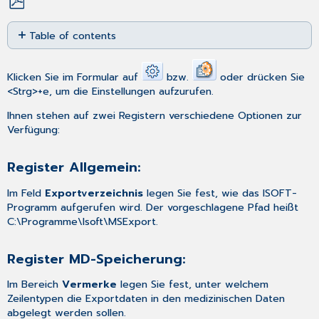
Save
Table of contents
as
PDF
Register
Allgemein:
Klicken Sie im Formular auf
bzw.
oder drücken Sie
Register
<Strg>+e, um die Einstellungen aufzurufen.
MD-
Speicherung:
Ihnen stehen auf zwei Registern verschiedene Optionen zur
Verfügung:
Register Allgemein:
Im Feld
Exportverzeichnis
legen Sie fest, wie das ISOFT-
Programm aufgerufen wird. Der vorgeschlagene Pfad heißt
C:\Programme\Isoft\MSExport.
Register MD-Speicherung:
Im Bereich
Vermerke
legen Sie fest, unter welchem
Zeilentypen die Exportdaten in den medizinischen Daten
abgelegt werden sollen.