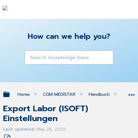
How can we help you?
Expand/collapse global hierarchy
Home
CGM MEDISTAR
Handbuch
Gra
Export Labor (ISOFT)
Einstellungen
Last updated
May 28, 2026