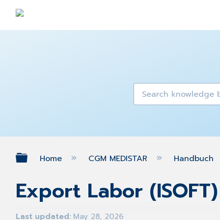
Expand/collapse global hierarch
Home
CGM MEDISTAR
Handbuch
Export Labor (ISOFT)
Last updated
May 28, 2026