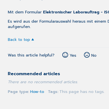
Mit dem Formular
Elektronischer Laborauftrag - I
Es wird aus der
Formularauswahl
heraus mit einem D
aufgerufen.
Back to top
Was this article helpful?
Yes
No
Recommended articles
There are no recommended articles.
Page type
How-to
Tags
This page has no tags.