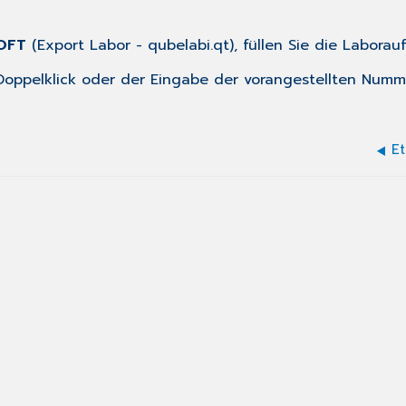
SOFT
(
Export Labor
- qubelabi.qt), füllen Sie die Laborau
oppelklick oder der Eingabe der vorangestellten Numm
E