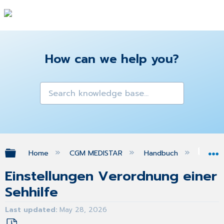
How can we help you?
Expand/collapse global hierarchy
Home
CGM MEDISTAR
Handbuch
Gra
Einstellungen Verordnung einer
Sehhilfe
Last updated
May 28, 2026