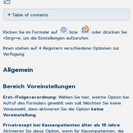
Save
Table of contents
as
PDF
Allgemein
Bereich
Klicken Sie im Formular auf
bzw.
oder drücken Sie
Voreinstellungen
<Strg>+e, um die Einstellungen aufzurufen.
Bereich
Ihnen stehen auf 4 Registern verschiedene Optionen zur
Dateizugriff
Verfügung:
Bereich
ICD-
Allgemein
Codierung
Bereich
Stempeldruck
Bereich Voreinstellungen
Eingabe
des
Erst-/Folgeverordnung:
Wählen Sie hier, welche Option bei
Nahzusatzes
Aufruf des Formulars gewählt sein soll. Möchten Sie keine
Visus
Vorauswahl, dann aktivieren Sie die Option
keine
und
Voreinstellung
.
Refraktion
Privatrezept bei Kassenpatienten älter als 18 Jahre
:
Bereich
Aktivieren Sie diese Option, wenn für Kassenpatienten, die