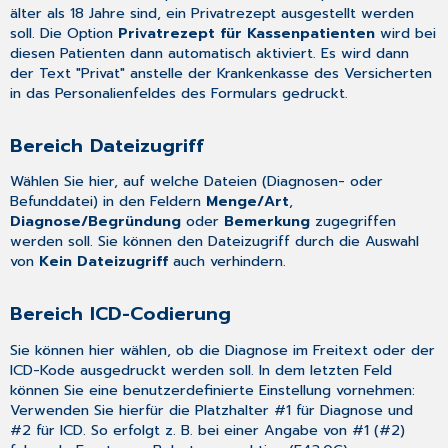
Refraktionsdaten
älter als 18 Jahre sind, ein Privatrezept ausgestellt werden
Bereich
soll. Die Option
Privatrezept für Kassenpatienten
wird bei
Laden
diesen Patienten dann automatisch aktiviert. Es wird dann
MD-
der Text "Privat" anstelle der Krankenkasse des Versicherten
Speicherung
in das Personalienfeldes des Formulars gedruckt.
Bereich
Vermerk
Bereich Dateizugriff
Bereich
Wählen Sie hier, auf welche Dateien (Diagnosen- oder
spezifische
Befunddatei) in den Feldern
Menge/Art
,
MD-
Diagnose/Begründung
oder
Bemerkung
zugegriffen
Zeile
werden soll. Sie können den Dateizugriff durch die Auswahl
Bereich
von
Kein Dateizugriff
auch verhindern.
Leistungsziffern
Bereich
Refraktionswerte
Bereich ICD-Codierung
für
Nahbrille
Sie können hier wählen, ob die Diagnose im Freitext oder der
speichern
ICD-Kode ausgedruckt werden soll. In dem letzten Feld
können Sie eine benutzerdefinierte Einstellung vornehmen:
Druck
Verwenden Sie hierfür die Platzhalter #1 für Diagnose und
#2 für ICD. So erfolgt z. B. bei einer Angabe von #1 (#2)