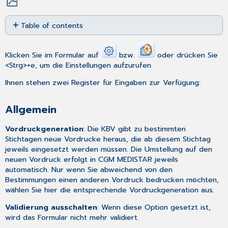
Save
Table of contents
as
PDF
Allgemein
MD-
Klicken Sie im Formular auf
bzw.
oder drücken Sie
Speicherung
<Strg>+e, um die Einstellungen aufzurufen.
Drucken
Ihnen stehen zwei Register für Eingaben zur Verfügung:
Allgemein
Vordruckgeneration
: Die KBV gibt zu bestimmten
Stichtagen neue Vordrucke heraus, die ab diesem Stichtag
jeweils eingesetzt werden müssen. Die Umstellung auf den
neuen Vordruck erfolgt in CGM MEDISTAR jeweils
automatisch. Nur wenn Sie abweichend von den
Bestimmungen einen anderen Vordruck bedrucken möchten,
wählen Sie hier die entsprechende Vordruckgeneration aus.
Validierung ausschalten
: Wenn diese Option gesetzt ist,
wird das Formular nicht mehr validiert.