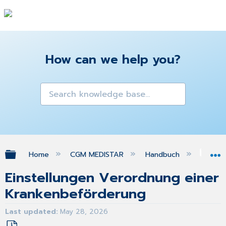
How can we help you?
Expand/collapse global hierarchy
Home
CGM MEDISTAR
Handbuch
Gra
Einstellungen Verordnung einer
Krankenbeförderung
Last updated
May 28, 2026