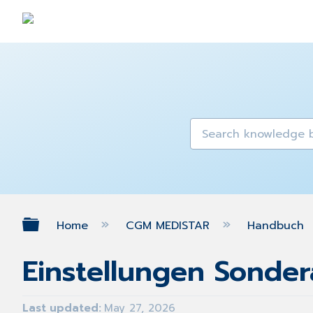
Expand/collapse global hierarch
Home
CGM MEDISTAR
Handbuch
Einstellungen Sonde
Last updated
May 27, 2026