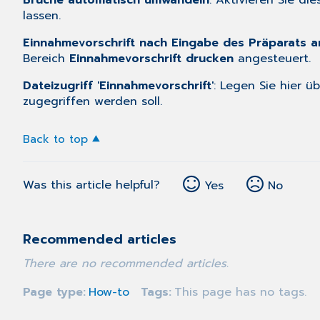
Brüche automatisch umwandeln
: Aktivieren Sie d
lassen.
Einnahmevorschrift nach Eingabe des Präparats a
Bereich
Einnahmevorschrift drucken
angesteuert.
Dateizugriff 'Einnahmevorschrift'
: Legen Sie hier ü
zugegriffen werden soll.
Back to top
Was this article helpful?
Yes
No
Recommended articles
There are no recommended articles.
Page type
How-to
Tags
This page has no tags.