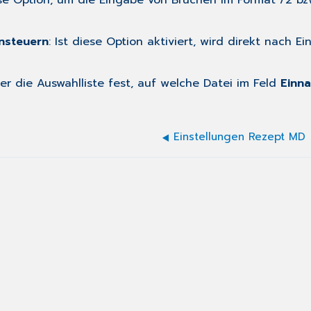
iese Option, um die Eingabe von Brüchen im Format /2 b
nsteuern
: Ist diese Option aktiviert, wird direkt nach 
ber die Auswahlliste fest, auf welche Datei im Feld
Einna
Einstellungen Rezept MD