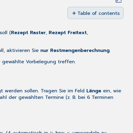
Save
as
Table of contents
PDF
Bereich
Einnahmevorschrift
oll (
Rezept Raster
,
Rezept Freitext
,
Bereich
Raster
l, aktivieren Sie
nur Restmengenberechnung
.
Weitere
Optionen
r gewählte Vorbelegung treffen.
t werden sollen. Tragen Sie im Feld
Länge
ein, wie
hl der gewählten Termine (z. B. bei 6 Terminen