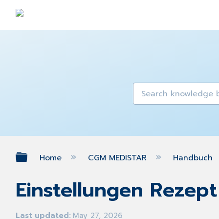
Expand/collapse global hierarch
Home
CGM MEDISTAR
Handbuch
Einstellungen Rezep
Last updated
May 27, 2026