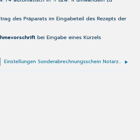
zw. /4 automatisch in
bzw.
umwandeln zu
Eintrag des Präparats im Eingabeteil des Rezepts der
hmevorschrift
bei Eingabe eines Kürzels
Einstellungen Sonderabrechnungsschein Notarztwagen