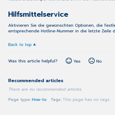
Hilfsmittelservice
Aktivieren Sie die gewünschten Optionen, die festl
entsprechende Hotline-Nummer in die letzte Zeile 
Back to top
Was this article helpful?
Yes
No
Recommended articles
There are no recommended articles.
Page type
How-to
Tags
This page has no tags.