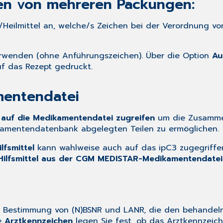
en von mehreren Packungen:
-/Heilmittel an, welche/s Zeichen bei der Verordnung 
erwenden (ohne Anführungszeichen). Über die Option
Au
f das Rezept gedruckt.
mentendatei
 auf die Medikamentendatei zugreifen
um die Zusammen
kamentendatenbank abgelegten Teilen zu ermöglichen.
lfsmittel
kann wahlweise auch auf das
ipC3
zugegriffe
Hilfsmittel aus der CGM MEDISTAR-Medikamentendatei
n Bestimmung von (N)BSNR und LANR, die den behandeln
te
Arztkennzeichen
legen Sie fest, ob das Arztkennzeich