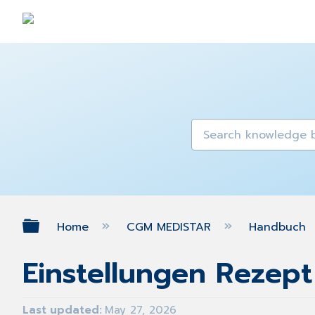
Expand/collapse global hierarch
Home
CGM MEDISTAR
Handbuch
Einstellungen Rezept
Last updated
May 27, 2026