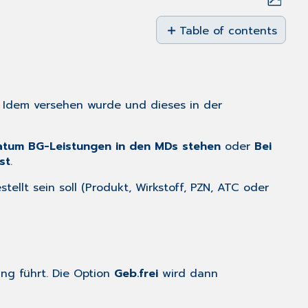
Save
as
Table of contents
PDF
Vorbelegung
Gebühr
frei
Restmengenberechnun
t Idem versehen wurde und dieses in der
Bezeichnung
bei
Datum BG-Leistungen in den MDs stehen
oder
Bei
Verordnungen
st
.
von
mehreren
ellt sein soll (Produkt, Wirkstoff, PZN, ATC oder
Packungen:
Zugriff
auf
MEDISTAR-
Medikamentendatei
ng führt. Die Option
Geb.frei
wird dann
Arztkennzeichen
Hilfsmittelservice