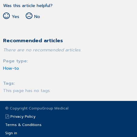
Was this article helpful?
Yes
No
Recommended articles
There are no recommended articles.
Page type
How-to
Tags
This page has no tags.
© Copyright CompuGroup Medical
Privacy Policy
Terms & Conditions
Sign in