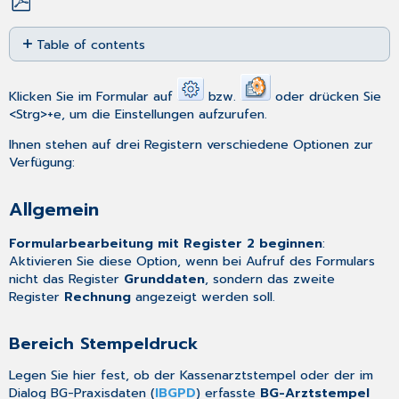
Save
Table of contents
as
PDF
Allgemein
Bereich
Klicken Sie im Formular auf
bzw.
oder drücken Sie
Stempeldruck
<Strg>+e, um die Einstellungen aufzurufen.
Bereich
Ihnen stehen auf drei Registern verschiedene Optionen zur
Rechnungsnummer:
Verfügung:
Drucken
MD-
Allgemein
Speicherung
Formularbearbeitung mit Register 2 beginnen
:
Aktivieren Sie diese Option, wenn bei Aufruf des Formulars
nicht das Register
Grunddaten
, sondern das zweite
Register
Rechnung
angezeigt werden soll.
Bereich Stempeldruck
Legen Sie hier fest, ob der Kassenarztstempel oder der im
Dialog
BG-Praxisdaten
(
IBGPD
) erfasste
BG-Arztstempel