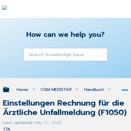
How can we help you?
Expand/collapse global hierarchy
Home
CGM MEDISTAR
Handbuch
Gra
Einstellungen Rechnung für die
Ärztliche Unfallmeldung (F1050)
Last updated
May 27, 2026