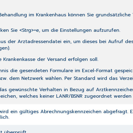
Behandlung im Krankenhaus
können Sie grundsätzliche 
en Sie <Strg>+e, um die Einstellungen aufzurufen.
aus der
Arztadressendatei
ein, um dieses bei Aufruf de
gen
).
 Krankenkasse der Versand erfolgen soll.
hnis die gesendeten Formulare im Excel-Format gespeich
 bzw. dem Netzwerk wählen. Per Standard wird das Verze
 das gewünschte Verhalten in Bezug auf Arztkennzeichen
eichen, welches keiner LANR/BSNR zugeordnet werden k
ird ein gültiges Abrechnungskennzeichen abgefragt. Ei
ich.
t überprüft.