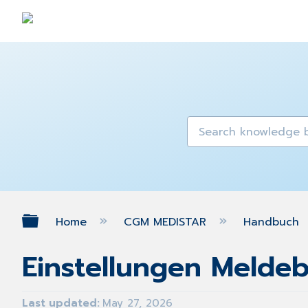
Expand/collapse global hierarch
Home
CGM MEDISTAR
Handbuch
Einstellungen Meld
Last updated
May 27, 2026