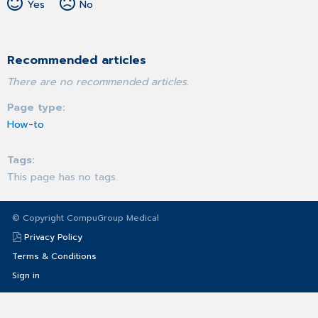
Yes
No
Recommended articles
There are no recommended articles.
Page type
How-to
Tags
This page has no tags.
© Copyright CompuGroup Medical
Privacy Policy
Terms & Conditions
Sign in