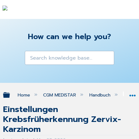
How can we help you?
Expand/collapse global hierarchy
Home
CGM MEDISTAR
Handbuch
Gra
Einstellungen
Krebsfrüherkennung Zervix-
Karzinom