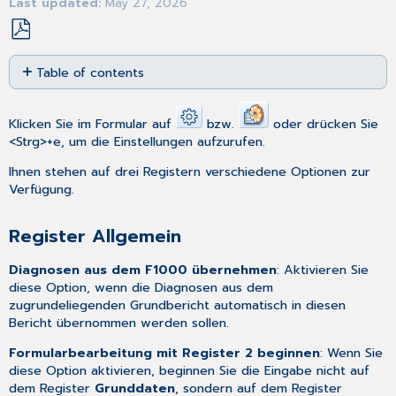
Last updated
May 27, 2026
Save
Table of contents
as
PDF
Register
Allgemein
Klicken Sie im Formular auf
bzw.
oder drücken Sie
Bereich
<Strg>+e, um die Einstellungen aufzurufen.
Zähler
Ihnen stehen auf drei Registern verschiedene Optionen zur
Register
Verfügung.
Drucken
Register
Register Allgemein
MD-
Speicherung
Diagnosen aus dem F1000 übernehmen
: Aktivieren Sie
diese Option, wenn die Diagnosen aus dem
zugrundeliegenden Grundbericht automatisch in diesen
Bericht übernommen werden sollen.
Formularbearbeitung mit Register 2 beginnen
: Wenn Sie
diese Option aktivieren, beginnen Sie die Eingabe nicht auf
dem Register
Grunddaten
, sondern auf dem Register