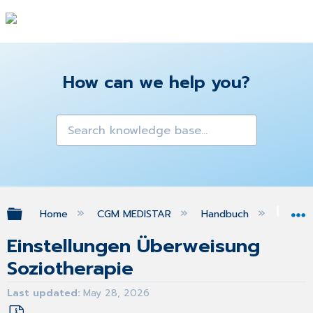
How can we help you?
Expand/collapse global hierarchy
Home
CGM MEDISTAR
Handbuch
Gra
Einstellungen Überweisung
Soziotherapie
Last updated
May 28, 2026