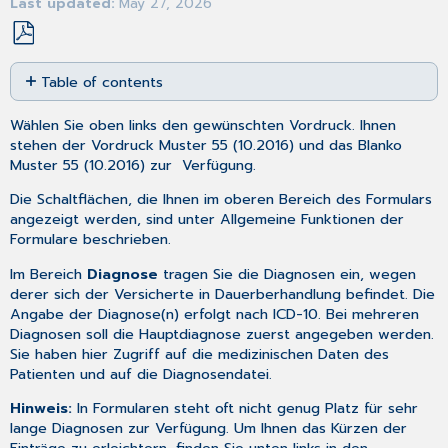
Last updated
May 27, 2026
Save
Table of contents
as
No
PDF
headers
Wählen Sie oben links den gewünschten Vordruck. Ihnen
stehen der Vordruck Muster 55 (10.2016) und das Blanko
Muster 55 (10.2016) zur Verfügung.
Die Schaltflächen, die Ihnen im oberen Bereich des Formulars
angezeigt werden, sind unter
Allgemeine Funktionen der
Formulare
beschrieben.
Im Bereich
Diagnose
tragen Sie die Diagnosen ein, wegen
derer sich der Versicherte in Dauerberhandlung befindet. Die
Angabe der Diagnose(n) erfolgt nach ICD-10. Bei mehreren
Diagnosen soll die Hauptdiagnose zuerst angegeben werden.
Sie haben hier Zugriff auf die
medizinischen Daten
des
Patienten und auf die
Diagnosendatei
.
Hinweis:
In Formularen steht oft nicht genug Platz für sehr
lange Diagnosen zur Verfügung. Um Ihnen das Kürzen der