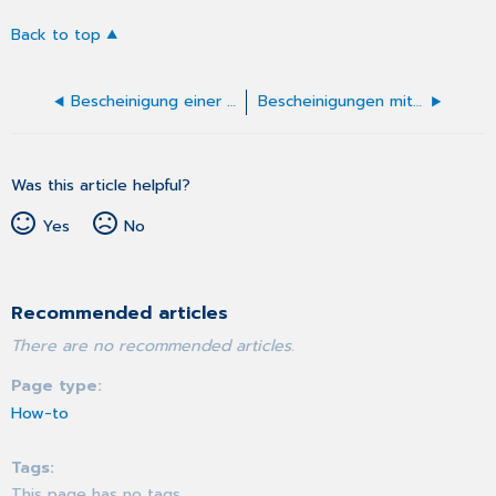
Back to top
Bescheinigung einer chronischen Erkrankung
Bescheinigungen mithilfe des Rezepts ausstellen
Was this article helpful?
Yes
No
Recommended articles
There are no recommended articles.
Page type
How-to
Tags
This page has no tags.