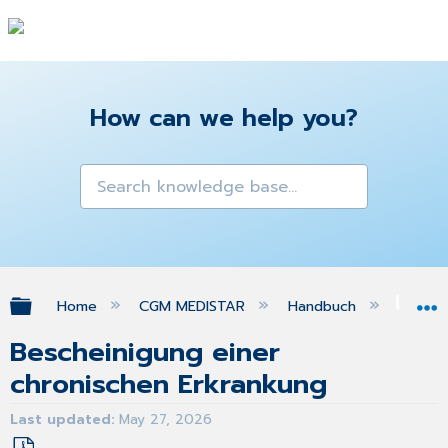
How can we help you?
Expand/collapse global hierarchy
Home
CGM MEDISTAR
Handbuch
Gra
Bescheinigung einer
chronischen Erkrankung
Last updated
May 27, 2026