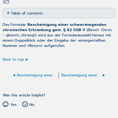
Save
Table of contents
as
No
PDF
headers
Das Formular
Bescheinigung einer schwerwiegenden
chronischen Erkrankung gem. § 62 SGB V
(
Besch. Chron.
- qbesch_chronqt) wird aus der
Formularauswahl
heraus mit
einem Doppelklick oder der Eingabe der vorangestellten
Nummer und <Return> aufgerufen.
Back to top
Bescheinigung einer Fehlgeburt, Frühgeburt oder Behinderung des Kindes ausfüllen
Bescheinigung einer chronischen Erkrankung ausfüllen
Was this article helpful?
Yes
No