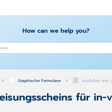
How can we help you?
y
Graphische Formulare
Ausfüllen des Ü
isungsscheins für in-v