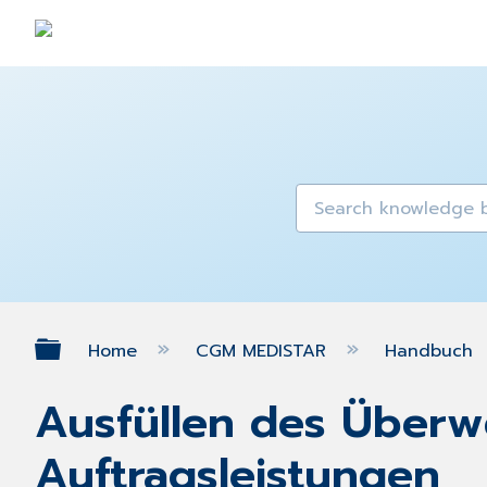
Expand/collapse global hierarch
Home
CGM MEDISTAR
Handbuch
Ausfüllen des Überwe
Auftragsleistungen