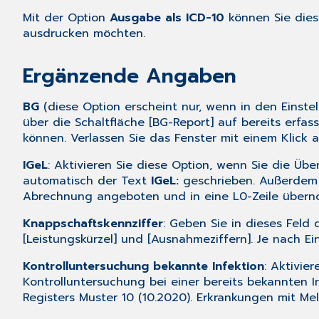
Mit der Option
Ausgabe als ICD-10
können Sie diese
ausdrucken möchten.
Ergänzende Angaben
BG
(diese Option erscheint nur, wenn in den
Einste
über die Schaltfläche [BG-Report] auf bereits erf
können. Verlassen Sie das Fenster mit einem Klick a
IGeL
: Aktivieren Sie diese Option, wenn Sie die Üb
automatisch der Text
IGeL:
geschrieben. Außerdem w
Abrechnung angeboten und in eine L0-Zeile über
Knappschaftskennziffer
: Geben Sie in dieses Feld 
[Leistungskürzel] und [Ausnahmeziffern]. Je nach
Ei
Kontrolluntersuchung bekannte Infektion
: Aktivie
Kontrolluntersuchung bei einer bereits bekannten I
Registers Muster 10 (10.2020). Erkrankungen mit Me