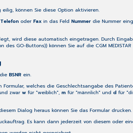
 eilig, können Sie diese Option aktivieren.
n
Telefon
oder
Fax
in das Feld
Nummer
die Nummer einge
egt, wird diese automatisch eingetragen. Durch Eingab
)) können Sie auf die CGM MEDISTAR
g
die
BSNR
ein.
n Formular, welches die Geschlechtsangabe des Patienten
 und zwar
w
für "weiblich",
m
für "männlich" und
d
für "d
 diesem Dialog heraus können Sie das Formular drucken.
Druckauftrag. Es kann dann jederzeit von diesem oder e