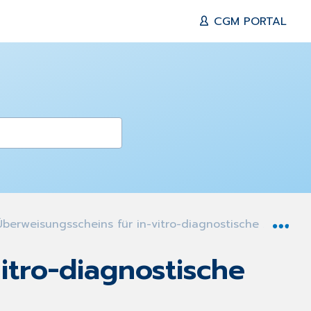
CGM PORTAL
Exp
berweisungsscheins für in-vitro-diagnostische Auftrags
itro-diagnostische