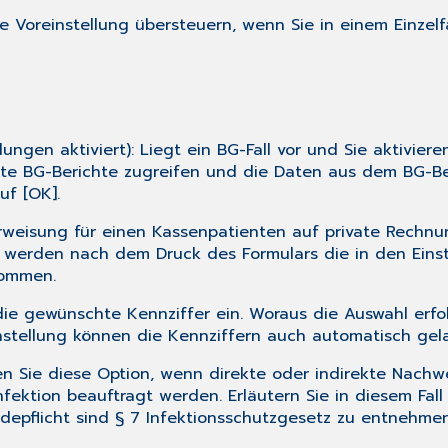
 Voreinstellung übersteuern, wenn Sie in einem Einzelf
llungen
aktiviert): Liegt ein BG-Fall vor und Sie aktivier
asste BG-Berichte zugreifen und die Daten aus dem BG-B
uf [OK].
erweisung für einen Kassenpatienten auf private Rechnu
erden nach dem Druck des Formulars die in den Einste
nommen.
die gewünschte Kennziffer ein. Woraus die Auswahl erfol
nstellung
können die Kennziffern auch automatisch gel
ren Sie diese Option, wenn direkte oder indirekte Nach
nfektion beauftragt werden. Erläutern Sie in diesem Fal
ldepflicht sind § 7 Infektionsschutzgesetz zu entnehmen