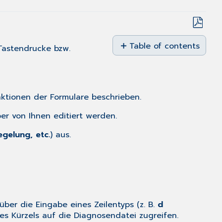
Save
as
Table of contents
Tastendrucke bzw.
PDF
Register
Muster
10
(10.2020)
ktionen der Formulare
beschrieben.
Ergänzende
er von Ihnen editiert werden.
Angaben
Laborauftrag
gelung, etc.
) aus.
Laborbefund
Eintrag
nur
bei
Weiterüberweisung
über die Eingabe eines Zeilentyps (z. B.
d
es Kürzels auf die Diagnosendatei zugreifen.