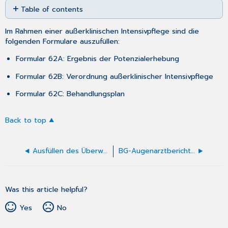
Table of contents
as
No
PDF
headers
Im Rahmen einer außerklinischen Intensivpflege sind die
folgenden Formulare auszufüllen:
Formular 62A: Ergebnis der Potenzialerhebung
Formular 62B: Verordnung außerklinischer Intensivpflege
Formular 62C: Behandlungsplan
Back to top
Ausfüllen des Überweisungsscheins für in-vitro-diagnostische Auftragsleistungen
BG-Augenarztbericht (F1030)
Was this article helpful?
Yes
No