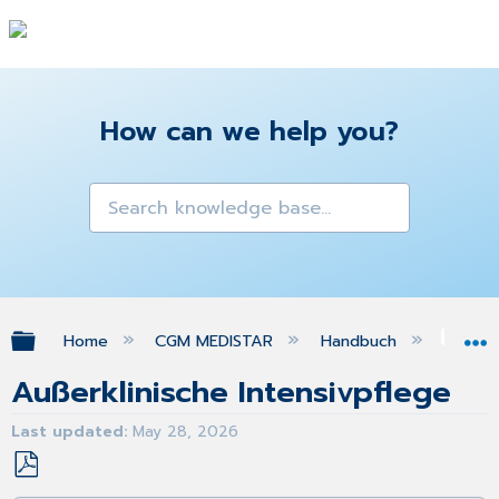
How can we help you?
Expand/collapse global hierarchy
Home
CGM MEDISTAR
Handbuch
Gra
Außerklinische Intensivpflege
Last updated
May 28, 2026
Save