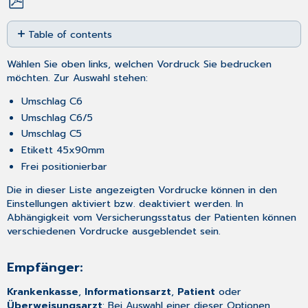
Save
Table of contents
as
PDF
Empfänger:
Wählen Sie oben links, welchen Vordruck Sie bedrucken
Absender:
möchten. Zur Auswahl stehen:
Umschlag C6
Umschlag C6/5
Umschlag C5
Etikett 45x90mm
Frei positionierbar
Die in dieser Liste angezeigten Vordrucke können in den
Einstellungen
aktiviert bzw. deaktiviert werden. In
Abhängigkeit vom Versicherungsstatus der Patienten können
verschiedenen Vordrucke ausgeblendet sein.
Empfänger:
Krankenkasse
,
Informationsarzt
,
Patient
oder
Überweisungsarzt
: Bei Auswahl einer dieser Optionen