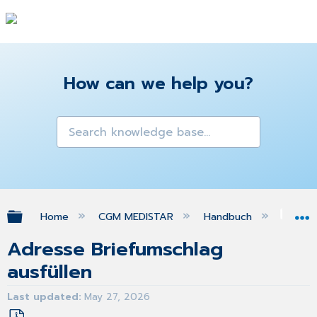
How can we help you?
Expand/collapse global hierarchy
Home
CGM MEDISTAR
Handbuch
Gra
Adresse Briefumschlag
ausfüllen
Last updated
May 27, 2026