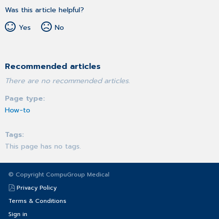
Was this article helpful?
Yes
No
Recommended articles
There are no recommended articles.
Page type
How-to
Tags
This page has no tags.
© Copyright CompuGroup Medical
Privacy Policy
Terms & Conditions
Sign in