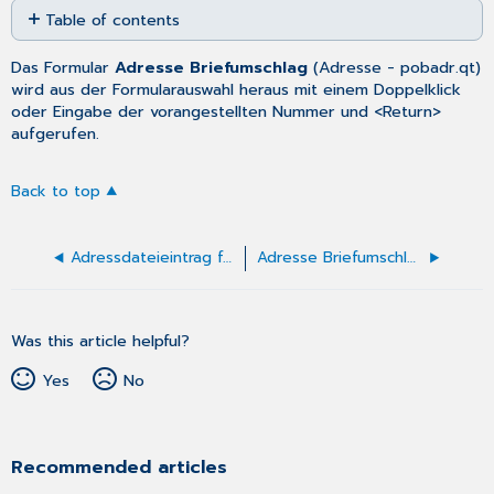
Table of contents
as
No
PDF
headers
Das Formular
Adresse Briefumschlag
(
Adresse
- pobadr.qt)
wird aus der Formularauswahl heraus mit einem Doppelklick
oder Eingabe der vorangestellten Nummer und <Return>
aufgerufen.
Back to top
Adressdateieintrag für den Meldebogen anlegen
Adresse Briefumschlag ausfüllen
Was this article helpful?
Yes
No
Recommended articles