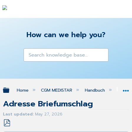
How can we help you?
Expand/collapse global hierarchy
Home
CGM MEDISTAR
Handbuch
Gra
Adresse Briefumschlag
Last updated
May 27, 2026
Save