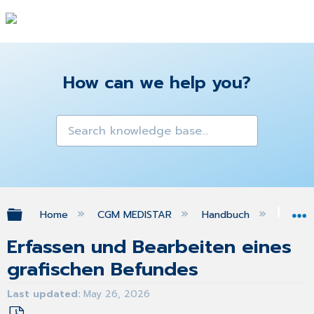
How can we help you?
Expand/collapse global hierarchy
Home
CGM MEDISTAR
Handbuch
Gra
Erfassen und Bearbeiten eines
grafischen Befundes
Last updated
May 26, 2026