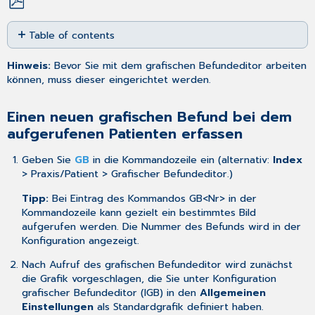
Save
Table of contents
as
PDF
Einen
Hinweis:
Bevor Sie mit dem grafischen Befundeditor arbeiten
neuen
können, muss dieser
eingerichtet
werden.
grafischen
Befund
bei
Einen neuen grafischen Befund bei dem
dem
aufgerufenen Patienten erfassen
aufgerufenen
Patienten
Geben Sie
GB
in die Kommandozeile ein (alternativ:
Index
erfassen
> Praxis/Patient > Grafischer Befundeditor.)
Einen
grafischen
Tipp:
Bei Eintrag des Kommandos GB<Nr> in der
Befund
Kommandozeile kann gezielt ein bestimmtes Bild
aus
aufgerufen werden. Die Nummer des Befunds wird in der
den
Konfiguration
angezeigt.
medizinischen
Nach Aufruf des grafischen Befundeditor wird zunächst
Daten
die Grafik vorgeschlagen, die Sie unter
Konfiguration
heraus
grafischer Befundeditor (IGB)
in den
Allgemeinen
aufrufen/bearbeiten
Einstellungen
als Standardgrafik definiert haben.