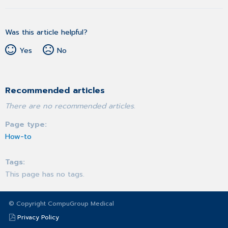
Was this article helpful?
Yes
No
Recommended articles
There are no recommended articles.
Page type
How-to
Tags
This page has no tags.
© Copyright CompuGroup Medical
Privacy Policy