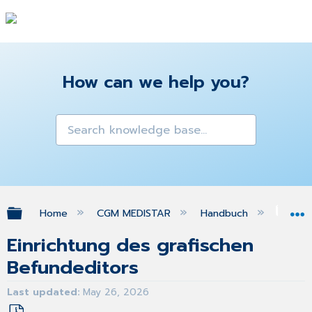
How can we help you?
Expand/collapse global hierarchy
Home
CGM MEDISTAR
Handbuch
Gra
Einrichtung des grafischen
Befundeditors
Last updated
May 26, 2026