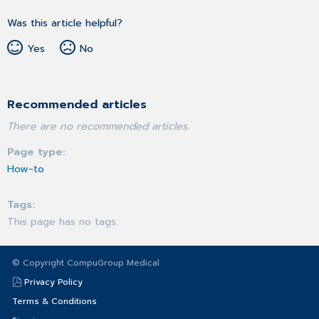
Was this article helpful?
Yes
No
Recommended articles
There are no recommended articles.
Page type
How-to
Tags
This page has no tags.
© Copyright CompuGroup Medical
Privacy Policy
Terms & Conditions