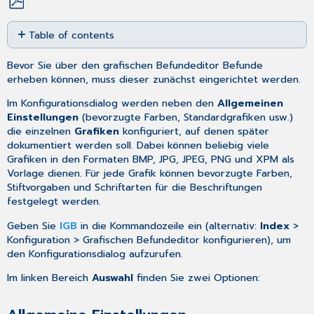
Save
Table of contents
as
PDF
Allgemeine
Bevor Sie über den grafischen Befundeditor Befunde
Einstellungen
erheben können, muss dieser zunächst eingerichtet werden.
Grafiken
Im Konfigurationsdialog werden neben den
Allgemeinen
Neue
Einstellungen
(bevorzugte Farben, Standardgrafiken usw.)
Grafik
die einzelnen
Grafiken
konfiguriert, auf denen später
einbinden
dokumentiert werden soll. Dabei können beliebig viele
Weitere
Grafiken in den Formaten BMP, JPG, JPEG, PNG und XPM als
Einstellungen
Vorlage dienen. Für jede Grafik können bevorzugte Farben,
vornehmen
Stiftvorgaben und Schriftarten für die Beschriftungen
Grafik
festgelegt werden.
löschen
Geben Sie
IGB
in die Kommandozeile ein (alternativ:
Index
>
Konfiguration > Grafischen Befundeditor konfigurieren), um
den Konfigurationsdialog aufzurufen.
Im linken Bereich
Auswahl
finden Sie zwei Optionen: