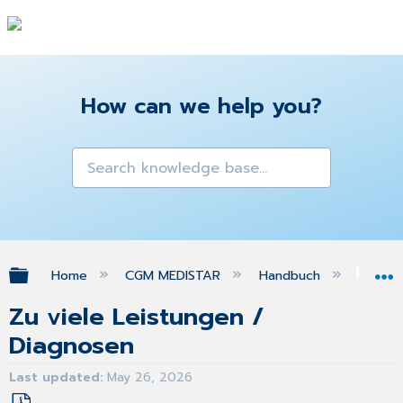
How can we help you?
Expand/collapse global hierarchy
Home
CGM MEDISTAR
Handbuch
FA
Zu viele Leistungen /
Diagnosen
Last updated
May 26, 2026