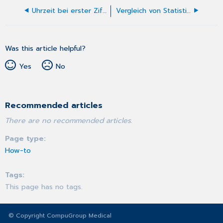
Uhrzeit bei erster Ziffer fehlt
Vergleich von Statistiken
Was this article helpful?
Yes
No
Recommended articles
There are no recommended articles.
Page type
How-to
Tags
This page has no tags.
© Copyright CompuGroup Medical