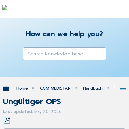
How can we help you?
Expand/collapse global hierarchy
Home
CGM MEDISTAR
Handbuch
FA
Ungültiger OPS
Last updated
May 26, 2026
Save