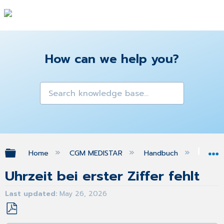
How can we help you?
Expand/collapse global hierarchy
Home
CGM MEDISTAR
Handbuch
FA
Uhrzeit bei erster Ziffer fehlt
Last updated
May 26, 2026
Save