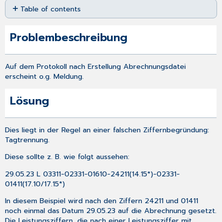
Table of contents
as
PDF
Problembeschreibung
Lösung
Problembeschreibung
Auf dem Protokoll nach
Erstellung Abrechnungsdatei
erscheint o.g. Meldung.
Lösung
Dies liegt in der Regel an einer falschen Ziffernbegründung:
Tagtrennung.
Diese sollte z. B. wie folgt aussehen:
29.05.23 L 03311-02331-01610-24211(14.15*)-02331-
01411(17.10/17.15*)
In diesem Beispiel wird nach den Ziffern 24211 und 01411
noch einmal das Datum 29.05.23 auf die Abrechnung gesetzt.
Die Leistungsziffern, die nach einer Leistungsziffer mit