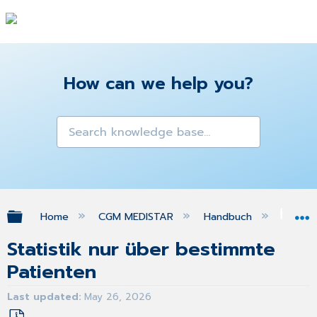
How can we help you?
Expand/collapse global hierarchy
Home
CGM MEDISTAR
Handbuch
FA
Statistik nur über bestimmte
Patienten
Last updated
May 26, 2026