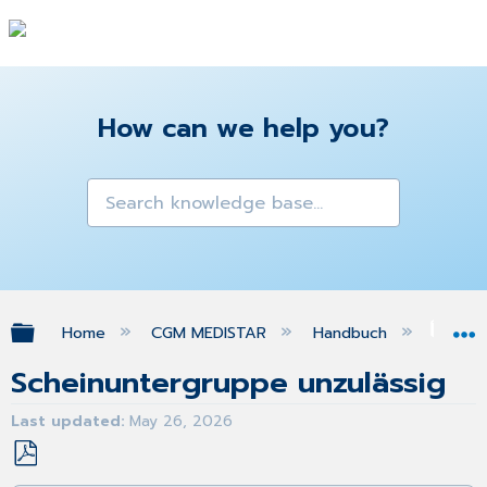
How can we help you?
Expand/collapse global hierarchy
Home
CGM MEDISTAR
Handbuch
FA
Scheinuntergruppe unzulässig
Last updated
May 26, 2026
Save