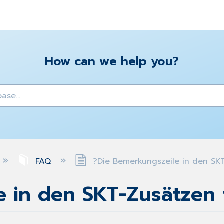
How can we help you?
y
FAQ
?Die Bemerkungszeile in den SKT
 in den SKT-Zusätzen 