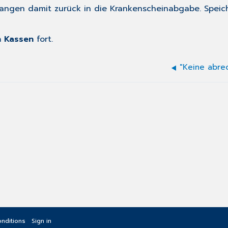
elangen damit zurück in die Krankenscheinabgabe. Speic
h Kassen
fort.
nditions
Sign in