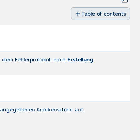
Save
as
Table of contents
PDF
Problembeschreibung
Lösung
uf dem Fehlerprotokoll nach
Erstellung
n angegebenen Krankenschein auf.