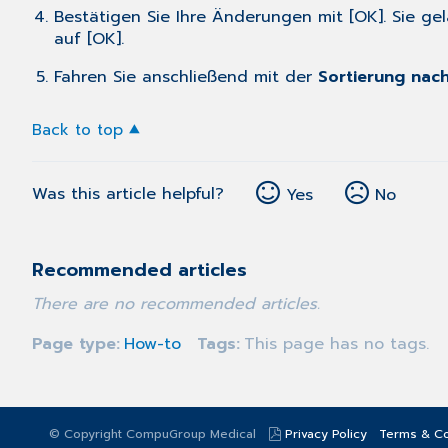
Bestätigen Sie Ihre Änderungen mit [OK]. Sie g
auf [OK].
Fahren Sie anschließend mit der
Sortierung nac
Back to top
Was this article helpful?
Yes
No
Recommended articles
There are no recommended articles.
Page type
How-to
Tags
This page has no tags.
© Copyright CompuGroup Medical
Privacy Policy
Terms & Co