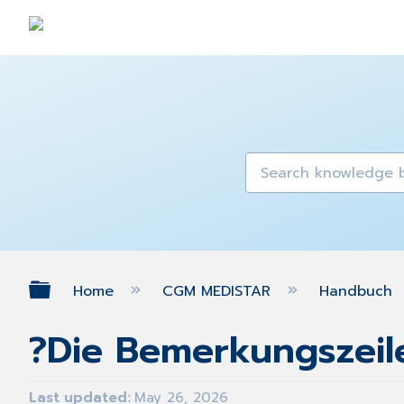
Expand/collapse global hierarch
Home
CGM MEDISTAR
Handbuch
?Die Bemerkungszeile
Last updated
May 26, 2026