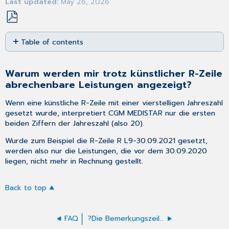
Last updated
May 26, 2026
Save
Table of contents
as
PDF
Warum
werden
Warum werden mir trotz künstlicher R-Zeile
mir
abrechenbare Leistungen angezeigt?
trotz
künstlicher
Wenn eine
künstliche R-Zeile
mit einer vierstelligen Jahreszahl
R-
gesetzt wurde, interpretiert CGM MEDISTAR nur die ersten
Zeile
beiden Ziffern der Jahreszahl (also 20).
abrechenbare
Leistungen
Wurde zum Beispiel die R-Zeile R L9-30.09.2021 gesetzt,
angezeigt?
werden also nur die Leistungen, die vor dem 30.09.2020
liegen, nicht mehr in Rechnung gestellt.
Back to top
FAQ
?Die Bemerkungszeile in den SKT-Zusätzen fehlt