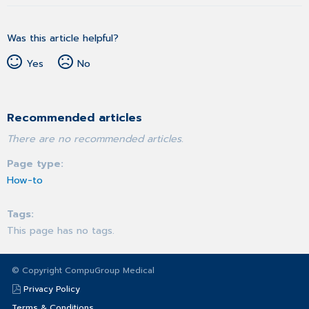
Was this article helpful?
Yes
No
Recommended articles
There are no recommended articles.
Page type
How-to
Tags
This page has no tags.
© Copyright CompuGroup Medical
Privacy Policy
Terms & Conditions