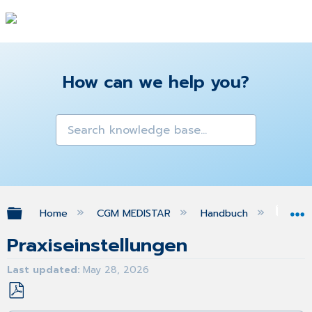
How can we help you?
Expand/collapse global hierarchy
Home
CGM MEDISTAR
Handbuch
CGM
Praxiseinstellungen
Last updated
May 28, 2026
Save