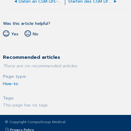
Daten an CGM LIFE-Akte exportieren
Starten des CGM LIFE Clients
Was this article helpful?
Yes
No
Recommended articles
There are no recommended articles.
Page type
How-to
Tags
This page has no tags.
© Copyright CompuGroup Medical
Privacy Policy