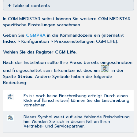
Table of contents
as
PDF
Betriebsstätten
In CGM MEDISTAR selbst können Sie weitere CGM MEDISTAR-
Register
spezifische Einstellungen vornehmen.
MD-
Zeilentypen
Geben Sie
CGMPRA
in die Kommandozeile ein (alternativ:
Index
> Konfiguration > Praxiseinstellungen CGM LIFE).
Register
Export-
Wählen Sie das Register
CGM Life
.
Filter
Register
Nach der Installation sollte Ihre Praxis bereits eingeschrieben
Einstellungen
und freigeschaltet sein. Erkennbar ist dies am
in der
Ärzte
Spalte
Status
. Andere Symbole haben die folgende
Bedeutung:
Register
Filter
Es ist noch keine Einschreibung erfolgt. Durch einen
Register
Klick auf [Einschreiben] können Sie die Einschreibung
Einstellungen
vornehmen.
Dieses Symbol weist auf eine fehlende Freischaltung
hin. Wenden Sie sich in diesem Fall an Ihren
Vertriebs- und Servicepartner.