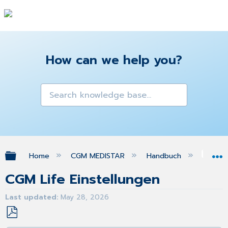
How can we help you?
Expand/collapse global hierarchy
Home
CGM MEDISTAR
Handbuch
CGM
CGM Life Einstellungen
Last updated
May 28, 2026
Save