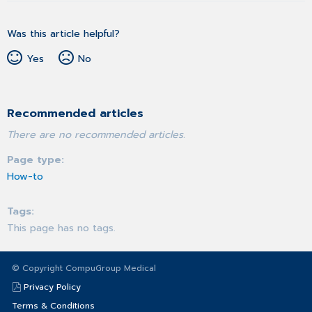
Was this article helpful?
Yes
No
Recommended articles
There are no recommended articles.
Page type
How-to
Tags
This page has no tags.
© Copyright CompuGroup Medical
Privacy Policy
Terms & Conditions