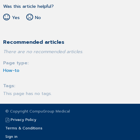
Was this article helpful?
Yes
No
Recommended articles
There are no recommended articles.
Page type
How-to
Tags
This page has no tags.
© Copyright CompuGroup Medical
Privacy Policy
Terms & Conditions
Sign in