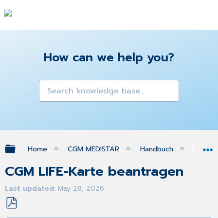
How can we help you?
Expand/collapse global hierarchy
Home
CGM MEDISTAR
Handbuch
CGM
CGM LIFE-Karte beantragen
Last updated
May 28, 2026
Save