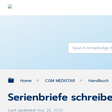
Expand/collapse global hierarch
Home
CGM MEDISTAR
Handbuch
Serienbriefe schreib
Last updated
May 28, 2026