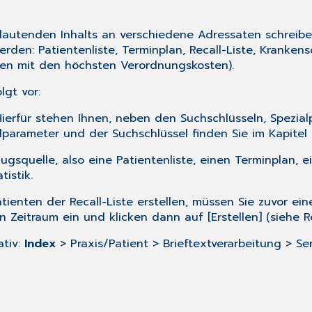
chlautenden Inhalts an verschiedene Adressaten schreib
rden: Patientenliste, Terminplan, Recall-Liste, Kranke
ten mit den höchsten Verordnungskosten).
lgt vor:
Hierfür stehen Ihnen, neben den Suchschlüsseln, Spezi
alparameter und der Suchschlüssel finden Sie im Kapitel
zugsquelle, also eine
Patientenliste
, einen
Terminplan
, 
tistik
.
tienten der Recall-Liste erstellen, müssen Sie zuvor ein
n Zeitraum ein und klicken dann auf [Erstellen] (siehe
R
ativ:
Index
> Praxis/Patient > Brieftextverarbeitung > Ser