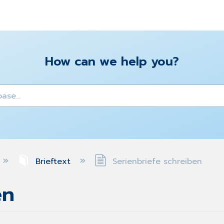
How can we help you?
y
Brieftext
Serienbriefe schreiben
en