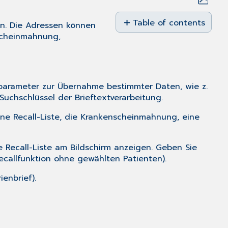
Save
as
Table of contents
en. Die Adressen können
No
PDF
nscheinmahnung,
headers
alparameter zur Übernahme bestimmter Daten, wie z.
Suchschlüssel der Brieftextverarbeitung
.
eine
Recall-Liste
, die
Krankenscheinmahnung
, eine
e Recall-Liste am Bildschirm anzeigen. Geben Sie
ecallfunktion ohne gewählten Patienten
).
ienbrief).