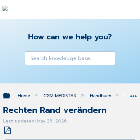
How can we help you?
Expand/collapse global hierarchy
Home
CGM MEDISTAR
Handbuch
Bri
Rechten Rand verändern
Last updated
May 28, 2026
Save