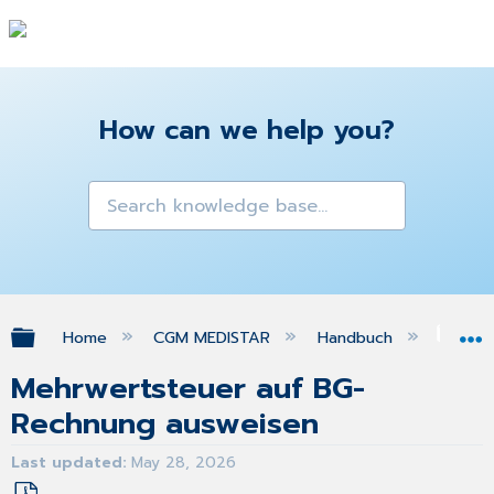
How can we help you?
Expand/collapse global hierarchy
Home
CGM MEDISTAR
Handbuch
Ber
Mehrwertsteuer auf BG-
Rechnung ausweisen
Last updated
May 28, 2026