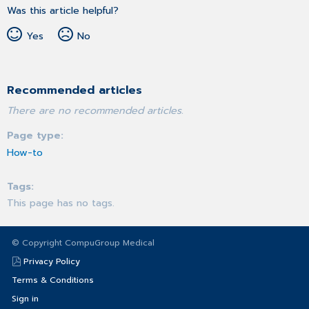
Was this article helpful?
Yes
No
Recommended articles
There are no recommended articles.
Page type
How-to
Tags
This page has no tags.
© Copyright CompuGroup Medical
Privacy Policy
Terms & Conditions
Sign in