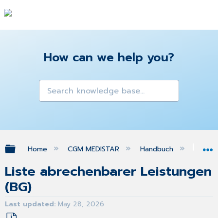
How can we help you?
Expand/collapse global hierarchy
Home
CGM MEDISTAR
Handbuch
Ber
Liste abrechenbarer Leistungen
(BG)
Last updated
May 28, 2026