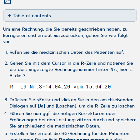
Save
Table of contents
as
No
PDF
headers
Um eine Rechnung, die Sie bereits geschrieben haben, zu
korrigieren und erneut auszudrucken, gehen Sie wie folgt
vor:
Rufen Sie die
medizinischen Daten
des Patienten auf.
Gehen Sie mit dem Cursor in die
R
-Zeile und notieren Sie
die dort angezeigte Rechnungsnummer hinter
Nr.
, hier z.
B. die 3:
Drücken Sie <Entf> und klicken Sie in den anschließenden
Dialogen auf [Ja] und [Löschen], um die
R
-Zeile zu löschen.
Führen Sie nun ggf. die nötigen Korrekturen oder
Ergänzungen bei den Leistungsziffern durch und speichern
Sie anschließend die medizinischen Daten.
Erstellen
Sie erneut die BG-Rechnung für den Patienten
und tragen Sie im Feld
Rechnungsnummer
die alte