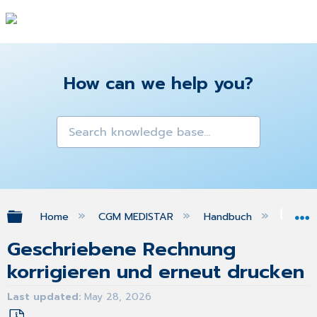
How can we help you?
Expand/collapse global hierarchy
Home
CGM MEDISTAR
Handbuch
Ber
Geschriebene Rechnung
korrigieren und erneut drucken
Last updated
May 28, 2026