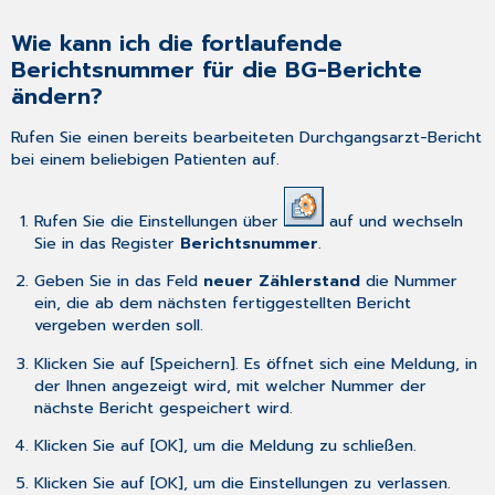
ist?
Wie kann ich die fortlaufende
Warum
werden
Berichtsnummer für die BG-Berichte
mir
ändern?
trotz
künstlicher
Rufen Sie einen bereits bearbeiteten
Durchgangsarzt-Bericht
R-
bei einem beliebigen Patienten auf.
Zeile
abrechenbare
Leistungen
Rufen Sie die Einstellungen über
auf und wechseln
angezeigt?
Sie in das Register
Berichtsnummer
.
Warum
Geben Sie in das Feld
neuer Zählerstand
die Nummer
erhalte
ein, die ab dem nächsten fertiggestellten Bericht
ich
vergeben werden soll.
die
Fehlermeldung
Klicken Sie auf [Speichern]. Es öffnet sich eine Meldung, in
"Kein
der Ihnen angezeigt wird, mit welcher Nummer der
Bericht
nächste Bericht gespeichert wird.
vorhanden"?
Klicken Sie auf [OK], um die Meldung zu schließen.
Klicken Sie auf [OK], um die Einstellungen zu verlassen.