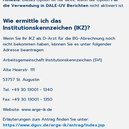
Wie
die Verwendung in DALE-UV Berichten
nicht aktiviert ist.
kann
ich
Wie ermittle ich das
die
Institutionskennzeichen (IKZ)?
fortlaufende
Berichtsnummer
Wenn Sie Ihr IKZ als D-Arzt für die BG-Abrechnung noch
für
nicht bekommen haben, können Sie es unter folgender
die
Adresse beantragen:
BG-
Berichte
Arbeitsgemeinschaft Institutionskennzeichen (SVI)
ändern?
Kann
Alte Heerstr. 111
sich
53757 St. Augustin
CGM
MEDISTAR
Tel.: +49 30 13001 - 1340
merken,
welche
Fax: +49 30 13001 - 1350
BG
Website:
www.arge-ik.de
für
welchen
Erläuterungen zum Antrag finden Sie unter:
Betrieb
https://www.dguv.de/arge-ik/antrag/index.jsp
zuständig