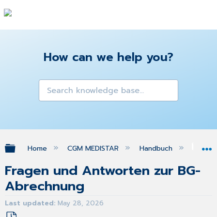
How can we help you?
Expand/collapse global hierarchy
Home
CGM MEDISTAR
Handbuch
Ber
Fragen und Antworten zur BG-
Abrechnung
Last updated
May 28, 2026