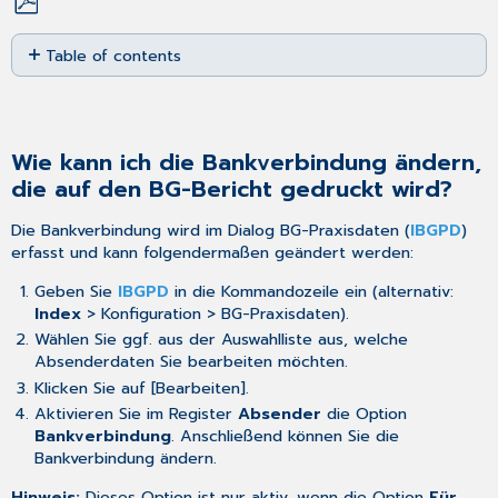
Save
Table of contents
as
PDF
Wie
kann
ich
die
Wie kann ich die Bankverbindung ändern,
Bankverbindung
die auf den BG-Bericht gedruckt wird?
ändern,
die
Die Bankverbindung wird im Dialog BG-Praxisdaten (
IBGPD
)
auf
erfasst und kann folgendermaßen geändert werden:
den
BG-
Geben Sie
IBGPD
in die Kommandozeile ein (alternativ:
Bericht
Index
> Konfiguration > BG-Praxisdaten).
gedruckt
Wählen Sie ggf. aus der Auswahlliste aus, welche
wird?
Absenderdaten Sie bearbeiten möchten.
Wie
Klicken Sie auf [Bearbeiten].
ermittle
Aktivieren Sie im Register
Absender
die Option
ich
Bankverbindung
. Anschließend können Sie die
das
Bankverbindung ändern.
Institutionskennzeichen
(IKZ)?
Hinweis:
Dieses Option ist nur aktiv, wenn die Option
Für