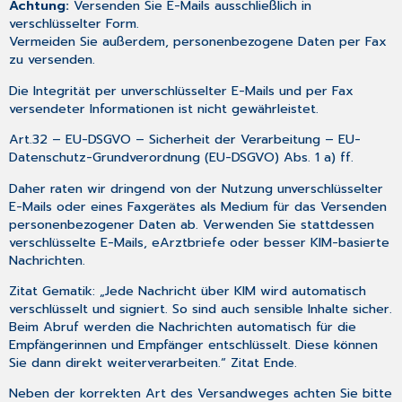
Datenzugriff
Achtung:
Versenden Sie E-Mails ausschließlich in
(GoBD)
verschlüsselter Form.
Was
Vermeiden Sie außerdem, personenbezogene Daten per Fax
ist
zu versenden.
MOVIESTAR?
Die Integrität per unverschlüsselter E-Mails und per Fax
Die
versendeter Informationen ist nicht gewährleistet.
MOVIESTAR-
Highlights
Art.32 – EU-DSGVO – Sicherheit der Verarbeitung – EU-
auf
Datenschutz-Grundverordnung (EU-DSGVO)
Abs. 1 a) ff.
einen
Daher raten wir dringend von der Nutzung unverschlüsselter
Blick
E-Mails oder eines Faxgerätes als Medium für das Versenden
personenbezogener Daten ab. Verwenden Sie stattdessen
verschlüsselte E-Mails, eArztbriefe oder besser KIM-basierte
Nachrichten.
Zitat Gematik: „Jede Nachricht über KIM wird automatisch
verschlüsselt und signiert. So sind auch sensible Inhalte sicher.
Beim Abruf werden die Nachrichten automatisch für die
Empfängerinnen und Empfänger entschlüsselt. Diese können
Sie dann direkt weiterverarbeiten.“ Zitat Ende.
Neben der korrekten Art des Versandweges achten Sie bitte