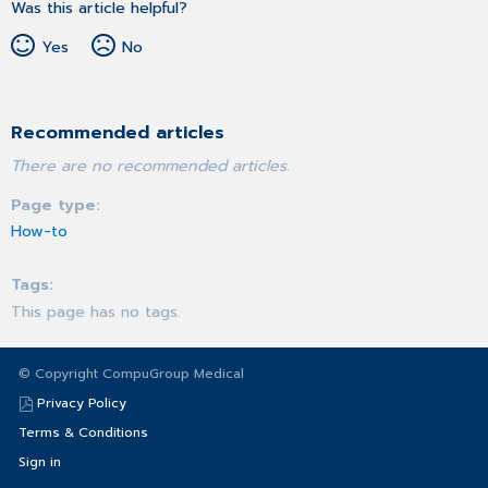
Was this article helpful?
Yes
No
Recommended articles
There are no recommended articles.
Page type
How-to
Tags
This page has no tags.
© Copyright CompuGroup Medical
Privacy Policy
Terms & Conditions
Sign in