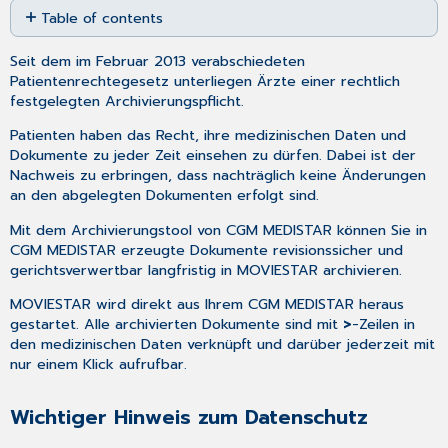
Table of contents
as
PDF
Wichtiger
Seit dem im Februar 2013 verabschiedeten
Hinweis
Patientenrechtegesetz unterliegen Ärzte einer rechtlich
zum
festgelegten Archivierungspflicht.
Datenschutz
Grundsätze
Patienten haben das Recht, ihre medizinischen Daten und
zur
Dokumente zu jeder Zeit einsehen zu dürfen. Dabei ist der
ordnungsmäßigen
Nachweis zu erbringen, dass nachträglich keine Änderungen
Führung
an den abgelegten Dokumenten erfolgt sind.
und
Aufbewahrung
Mit dem Archivierungstool von CGM MEDISTAR können Sie in
von
CGM MEDISTAR erzeugte Dokumente revisionssicher und
Büchern,
gerichtsverwertbar langfristig in MOVIESTAR archivieren.
Aufzeichnungen
MOVIESTAR wird direkt aus Ihrem CGM MEDISTAR heraus
und
gestartet. Alle archivierten Dokumente sind mit
>
-Zeilen in
Unterlagen
den medizinischen Daten verknüpft und darüber jederzeit mit
in
nur einem Klick aufrufbar.
elektronischer
Form
sowie
Wichtiger Hinweis zum Datenschutz
zum