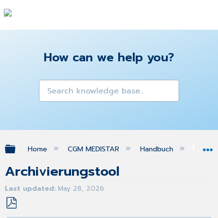
How can we help you?
Expand/collapse global hierarchy
Home
CGM MEDISTAR
Handbuch
Arc
Archivierungstool
Last updated
May 28, 2026
Save