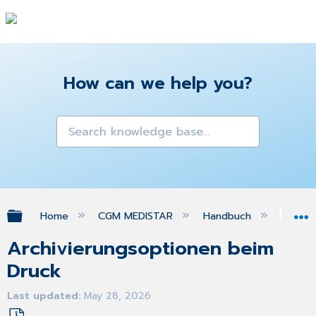
How can we help you?
Expand/collapse global hierarchy
Home
CGM MEDISTAR
Handbuch
Arc
Archivierungsoptionen beim
Druck
Last updated
May 28, 2026