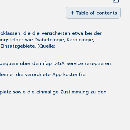
Save
as
Table of contents
PDF
Was
ist
oklassen, die die Versicherten etwa bei der
eine
sfelder wie Diabetologie, Kardiologie,
DiGA?
Einsatzgebiete. (Quelle:
ifap
DiGA Service
aufrufen
bequem über den ifap DiGA Service rezeptieren.
Zustimmung
 dem er die verordnete App kostenfrei
zur
Nutzung
des
tsplatz sowie die einmalige Zustimmung zu den
ifap
DiGA
Service
erteilen
Nutzungsbedingun
einsehen