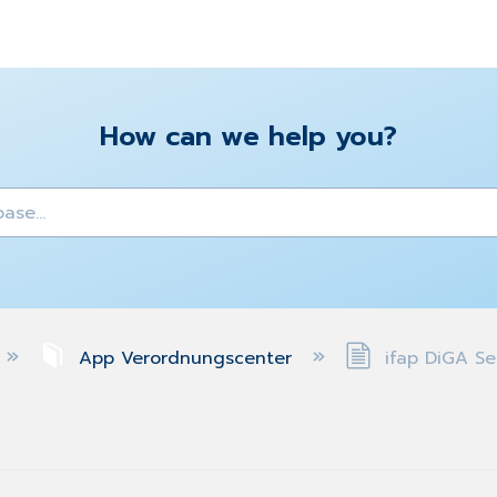
How can we help you?
y
App Verordnungscenter
ifap DiGA Se