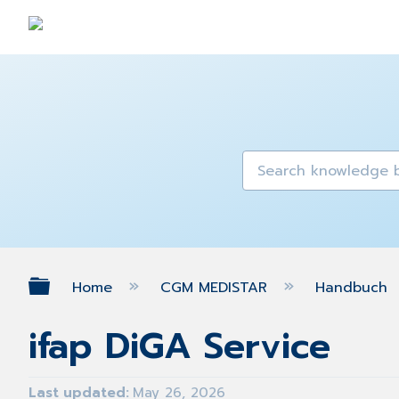
Expand/collapse global hierarch
Home
CGM MEDISTAR
Handbuch
ifap DiGA Service
Last updated
May 26, 2026