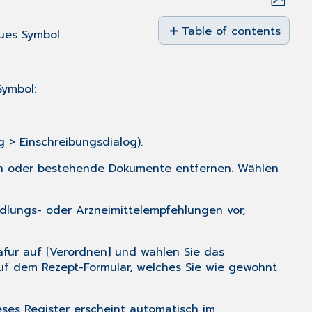
Save
as
Table of contents
ues Symbol.
No
PDF
headers
Symbol:
> Einschreibungsdialog).
n oder bestehende Dokumente entfernen. Wählen
dlungs- oder Arzneimittelempfehlungen vor,
afür auf [Verordnen] und wählen Sie das
f dem Rezept-Formular, welches Sie wie gewohnt
ses Register erscheint automatisch im