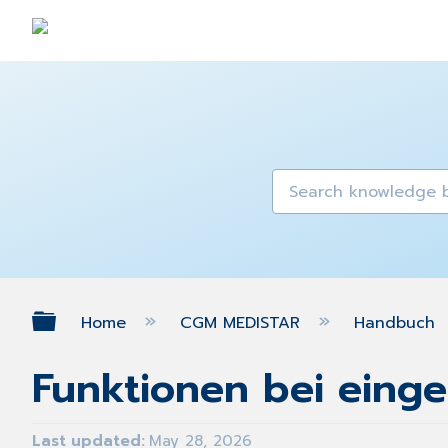
Expand/collapse global hierarch
Home
CGM MEDISTAR
Handbuch
Funktionen bei eing
Last updated
May 28, 2026