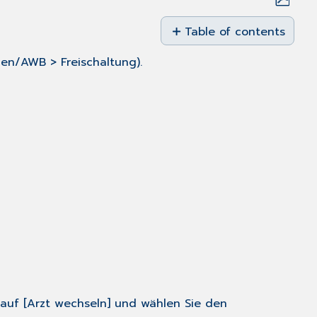
Save
as
Table of contents
No
PDF
headers
ien/AWB > Freischaltung).
 auf [Arzt wechseln] und wählen Sie den