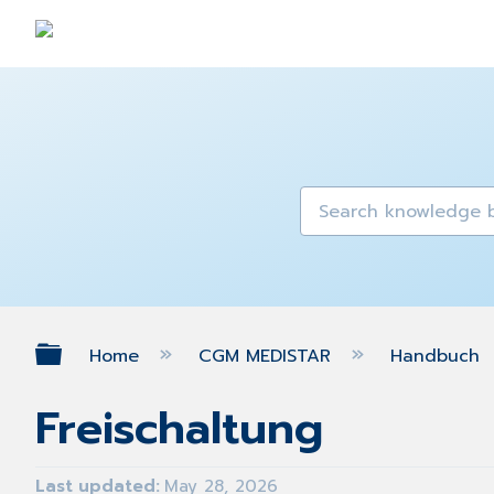
Expand/collapse global hierarch
Home
CGM MEDISTAR
Handbuch
Freischaltung
Last updated
May 28, 2026