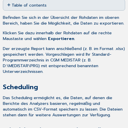
Table of contents
as
PDF
Scheduling
Befinden Sie sich in der Übersicht der Rohdaten im oberen
Scheduling
Bereich, haben Sie die Möglichkeit, die Daten zu exportieren.
aktivieren
und
Klicken Sie dazu innerhalb der Rohdaten auf die rechte
einstellen
Maustaste und wählen
Exportieren
.
Scheduling
Der erzeugte Report kann anschließend (z. B. im Format .xlsx)
außerhalb
gespeichert werden. Vorgeschlagen wird Ihr Standard-
des
Programmverzeichnis in CGM MEDISTAR (z. B.
regulären
D:\MEDISTAR\PRG) mit entsprechend benannten
Aktualisierungszeitraums
Unterverzeichnissen.
starten
Scheduling
Das Scheduling ermöglicht es, die Daten, auf denen die
Berichte des Analyzers basieren, regelmäßig und
automatisch im CSV-Format speichern zu lassen. Die Dateien
stehen dann für weitere Auswertungen zur Verfügung.