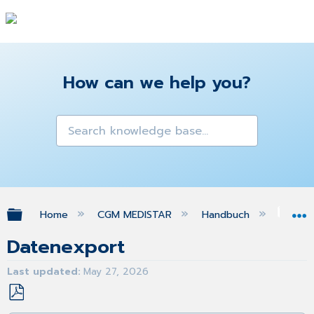
How can we help you?
Expand/collapse global hierarchy
Home
CGM MEDISTAR
Handbuch
Ana
Datenexport
Last updated
May 27, 2026
Save