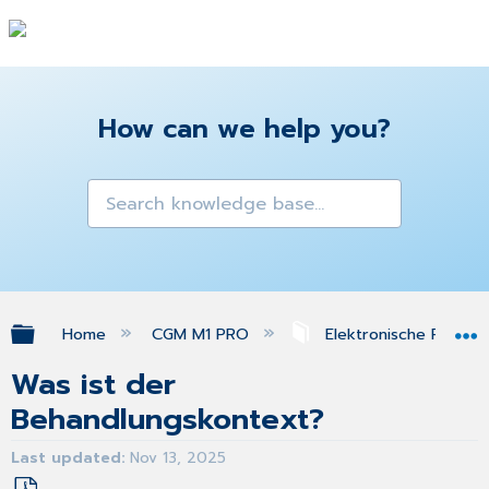
How can we help you?
Expand/collapse global hierarchy
Home
CGM M1 PRO
Elektronische Patien
Was ist der
Behandlungskontext?
Last updated
Nov 13, 2025