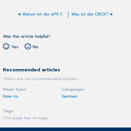
Warum ist die ePA für alle sinnvoll?
Was ist die CBOX?
Was this article helpful?
Yes
No
Recommended articles
There are no recommended articles.
Page type
Language
How-to
German
Tags
This page has no tags.