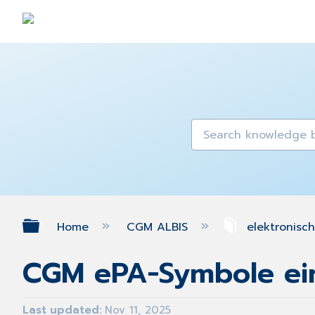
Expand/collapse global hierarch
Home
CGM ALBIS
elektronisc
CGM ePA-Symbole ei
Last updated
Nov 11, 2025