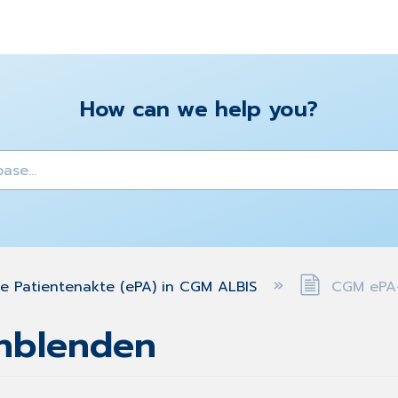
How can we help you?
y
he Patientenakte (ePA) in CGM ALBIS
CGM ePA-
nblenden