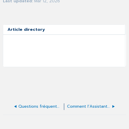
Last updated
Mar 12, 2026
Article directory
Questions fréquentes sur le fonctionnement de l’intelligence artificielle
Comment l’Assistant téléphonique s’intègre à la téléphonie de votre cabinet