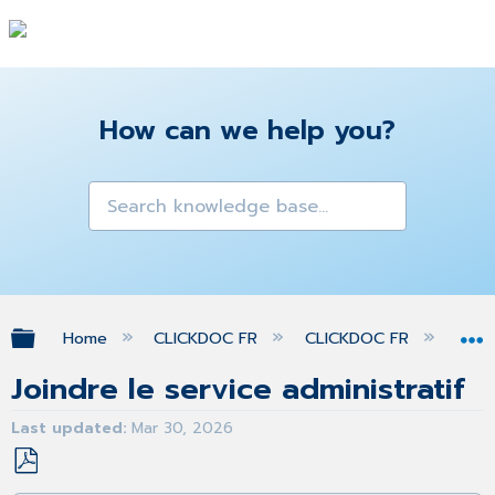
How can we help you?
Expand/collapse global hierarchy
Home
CLICKDOC FR
CLICKDOC FR
FAQ
Joindre le service administratif
Last updated
Mar 30, 2026
Save