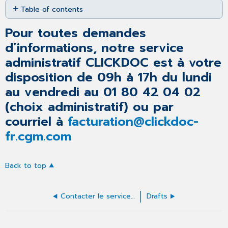
Table of contents
as
PDF
Pour
Pour toutes demandes
toutes
demandes
d’informations, notre service
d’informations,
administratif CLICKDOC est à votre
notre
disposition de 09h à 17h du lundi
service
administratif
au vendredi au 01 80 42 04 02
CLICKDOC
(choix administratif) ou par
est
à
courriel à
facturation@clickdoc-
votre
fr.cgm.com
disposition
de
09h
à
Back to top
17h
du
lundi
Contacter le service administratif
Drafts
au
vendredi
au