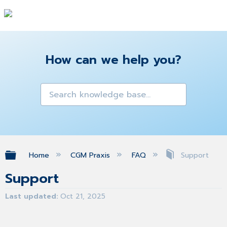
How can we help you?
Expand/collapse global hierarchy
Home
CGM Praxis
FAQ
Support
Support
Last updated
Oct 21, 2025