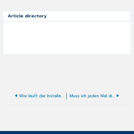
Article directory
Wie läuft die Installation und Einrichtung ab?
Muss ich jedes Mal die 2-Faktor-Authentifizierung (2FA) nutzen, um mich in CGM Praxis einzuloggen?